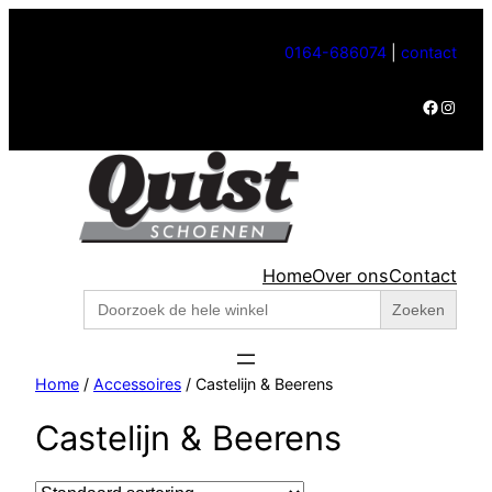
0164-686074
|
contact
Facebook
Instagram
Home
Over ons
Contact
Zoek
naar:
Home
/
Accessoires
/ Castelijn & Beerens
Castelijn & Beerens