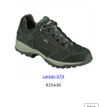
Laredo GTX
€
254.95
PROD
SALE