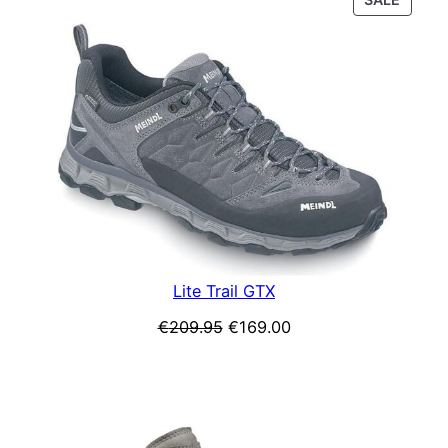
IN
DE
UITVE
Lite Trail GTX
Oorspronkelijke
Huidige
€
209.95
€
169.00
prijs
prijs
was:
is:
€209.95.
€169.00.