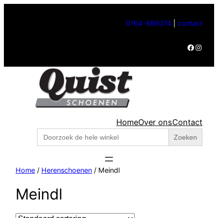
0164-686074
|
contact
Facebook
Instagram
Home
Over ons
Contact
Zoek
naar:
Home
/
Herenschoenen
/ Meindl
Meindl