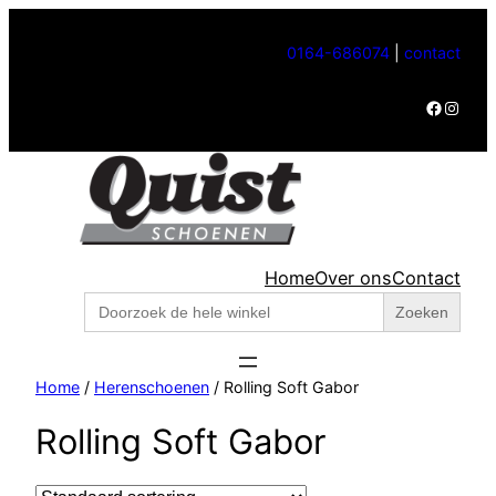
0164-686074
|
contact
Facebook
Instagram
Home
Over ons
Contact
Zoek
naar:
Home
/
Herenschoenen
/ Rolling Soft Gabor
Rolling Soft Gabor