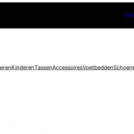
016
eren
Kinderen
Tassen
Accessoires
Voetbedden
Schoenr