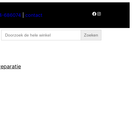
Facebook
Instagram
4-686074
|
contact
Home
Over ons
Contact
Zoek
naar:
eparatie