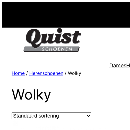
Dames
H
Home
/
Herenschoenen
/ Wolky
Wolky