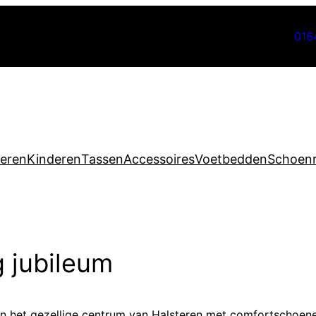
016
eren
Kinderen
Tassen
Accessoires
Voetbedden
Schoenr
g jubileum
n het gezellige centrum van Halsteren met comfortschoene