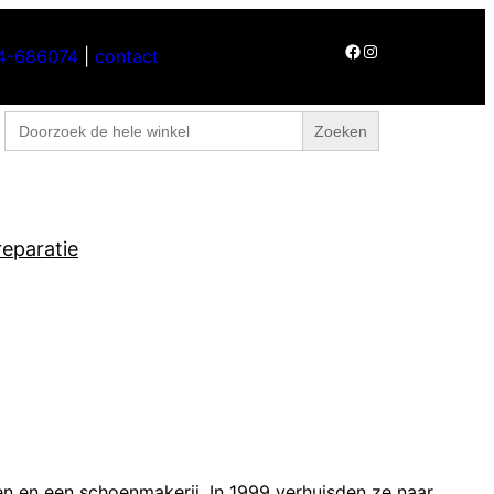
Facebook
Instagram
4-686074
|
contact
Home
Over ons
Contact
Zoek
naar:
eparatie
n en een schoenmakerij. In 1999 verhuisden ze naar