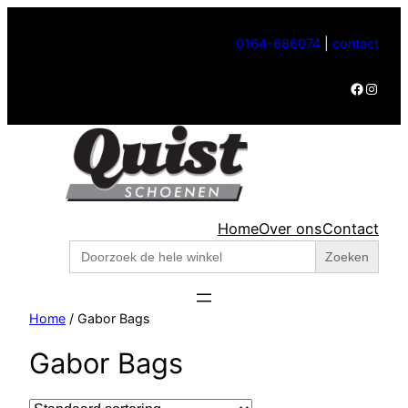
0164-686074
|
contact
Facebook
Instagram
Home
Over ons
Contact
Zoek
naar:
Home
/ Gabor Bags
Gabor Bags