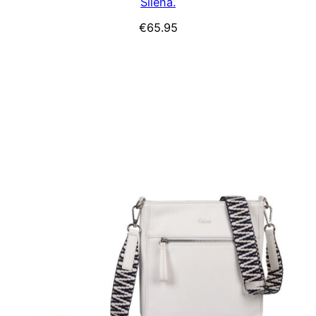
Silena.
€
65.95