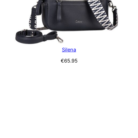
Silena
€
65.95