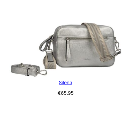
Silena
€
65.95