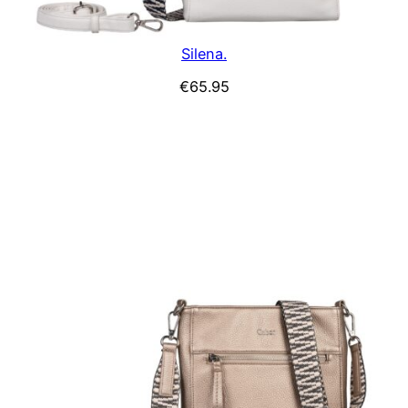
Silena.
€
65.95