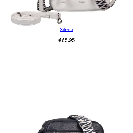
Silena
€
65.95