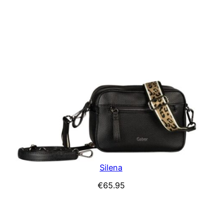
Silena
€
65.95